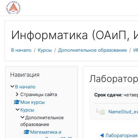
Перейти к основному содержанию
Информатика (ОАиП, И
В начало
Курсы
Дополнительное образование
И
Пропустить Навигация
Навигация
Лаборатор
В начало
Требуемые услови
Страницы сайта
Срок сдачи:
четвер
Мои курсы
Курсы
NameStud_ex
Дополнительное
образование
Математика и
◀︎ Лабораторная 