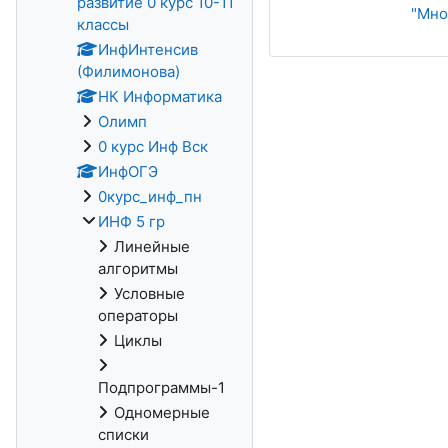
развитие 0 курс 10-11
"Мно
классы
ИнфИнтенсив
(Филимонова)
НК Информатика
Олимп
0 курс Инф Вск
ИнфОГЭ
0курс_инф_пн
ИНФ 5 гр
Линейные
алгоритмы
Условные
операторы
Циклы
Подпрограммы-1
Одномерные
списки