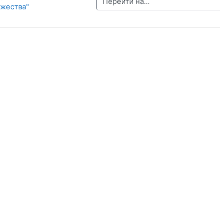
Перейти на...
жества"