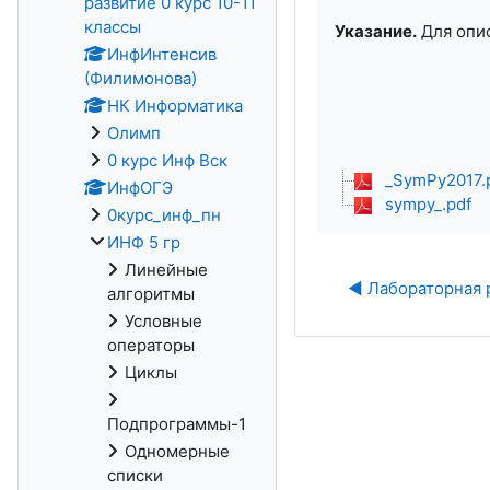
развитие 0 курс 10-11
классы
Указание.
Для опис
ИнфИнтенсив
(Филимонова)
НК Информатика
Олимп
0 курс Инф Вск
_SymPy2017.
ИнфОГЭ
sympy_.pdf
0курс_инф_пн
ИНФ 5 гр
Линейные
◀︎ Лабораторная 
алгоритмы
Условные
операторы
Циклы
Подпрограммы-1
Одномерные
списки