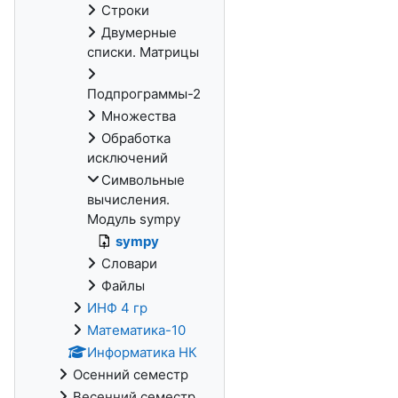
Строки
Двумерные
списки. Матрицы
Подпрограммы-2
Множества
Обработка
исключений
Символьные
вычисления.
Модуль sympy
sympy
Словари
Файлы
ИНФ 4 гр
Математика-10
Информатика НК
Осенний семестр
Весенний семестр