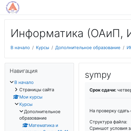
Перейти к основному содержанию
Информатика (ОАиП, И
В начало
Курсы
Дополнительное образование
И
Пропустить Навигация
Навигация
sympy
В начало
Требуемые услови
Страницы сайта
Срок сдачи:
четвер
Мои курсы
Курсы
На проверку сдать
Дополнительное
образование
Структура файла:
Математика и
Сриншот условия з