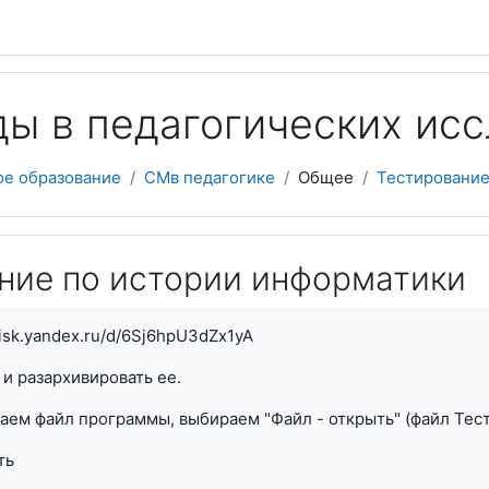
ды в педагогических ис
ое образование
СМв педагогике
Общее
Тестирование
ние по истории информатики
disk.yandex.ru/d/6Sj6hpU3dZx1yA
 и разархивировать ее.
каем файл программы, выбираем "Файл - открыть" (файл Тес
ть