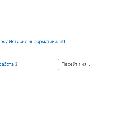
урсу История информатики.mtf
Перейти на...
работа 3