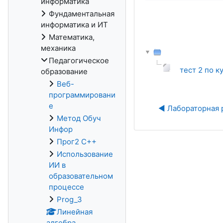
информатика
Фундаментальная
информатика и ИТ
Математика,
механика
Педагогическое
тест 2 по к
образование
Веб-
программировани
е
◀︎ Лабораторная 
Метод Обуч
Инфор
Прог2 С++
Использование
ИИ в
образовательном
процессе
Prog_3
Линейная
алгебра