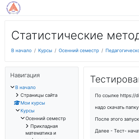
Перейти к основному содержанию
Статистические мето
В начало
Курсы
Осенний семестр
Педагогическ
Пропустить Навигация
Навигация
Тестирова
В начало
Страницы сайта
По ссылке https://
Мои курсы
надо скачать папку
Курсы
Осенний семестр
После этого запус
Прикладная
Далее - Тест- нача
математика и