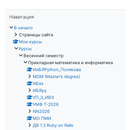
Пропустить Навигация
Навигация
В начало
Страницы сайта
Мои курсы
Курсы
Весенний семестр
Прикладная математика и информатика
ИиБЯPython_Полякова
MOM (Master’s degree)
ИБяз
ИБЯpy
УП_3_ИВЭ
УМФ Т-2026
NN2026
МО ПМИ
ДВ 1.3 Ruby on Rails