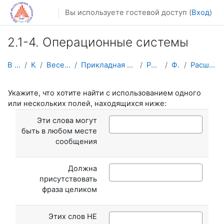
Перейти к основному содержанию
Вы используете гостевой доступ (
Вход
)
2.1-4. Операционные системы
В начало
Курсы
Весенний семестр
Прикладная математика и информатика
PM-OS-2016
Форумы
Расширенный поиск
Укажите, что хотите найти с использованием одного
или нескольких полей, находящихся ниже:
Эти слова могут
быть в любом месте
сообщения
Должна
присутствовать
фраза целиком
Этих слов НЕ