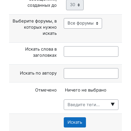
Минута
созданных до
Выберите форумы, в
которых нужно
искать
Искать слова в
заголовках
Искать по автору
Выбранные элементы:
Отмечено
Ничего не выбрано
▼
Искать