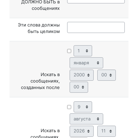
ДОЛЖНО БЫТЬ в
сообщениях
Эти слова должны
быть целиком
День
Месяц
Год
Час
Искать в
сообщениях,
Минута
созданных после
День
Месяц
Год
Час
Искать в
сообщениях,