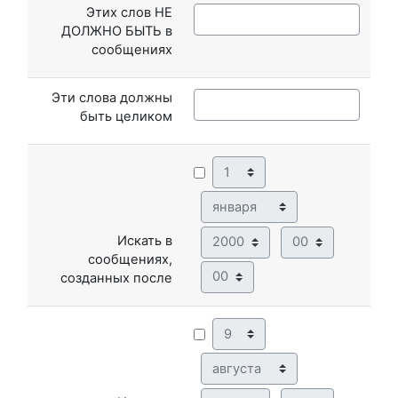
Этих слов НЕ
ДОЛЖНО БЫТЬ в
сообщениях
Эти слова должны
быть целиком
День
Месяц
Год
Час
Искать в
сообщениях,
Минута
созданных после
День
Месяц
Год
Час