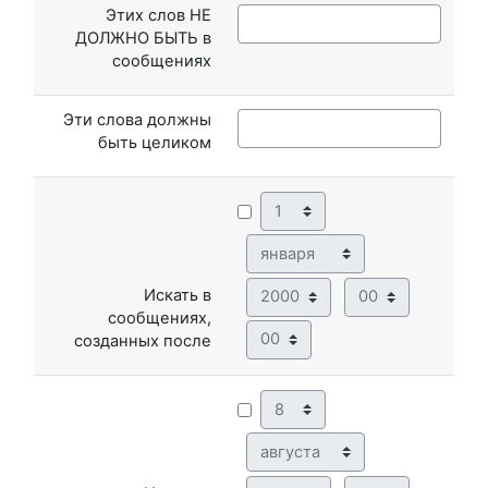
Этих слов НЕ
ДОЛЖНО БЫТЬ в
сообщениях
Эти слова должны
быть целиком
День
Месяц
Год
Час
Искать в
сообщениях,
Минута
созданных после
День
Месяц
Год
Час