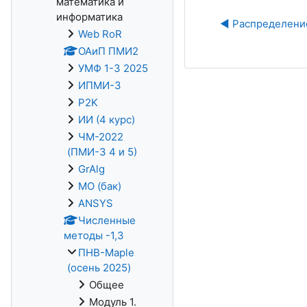
математика и
информатика
◀︎ Распределени
Web RoR
ОАиП ПМИ2
УМФ 1-3 2025
ИПМИ-3
P2K
ИИ (4 курс)
ЧМ-2022
(ПМИ-3 4 и 5)
GrAlg
МО (бак)
ANSYS
Численные
методы -1,3
ПНВ-Maple
(осень 2025)
Общее
Модуль 1.