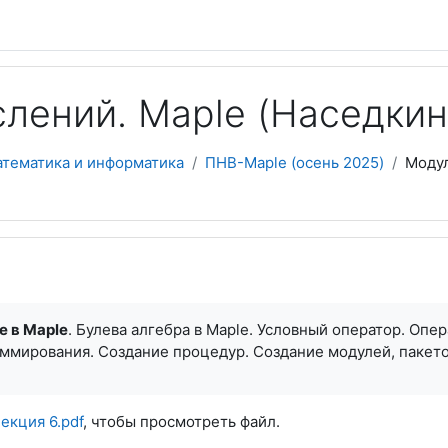
лений. Maple (Наседкина
атематика и информатика
ПНВ-Maple (осень 2025)
Модул
 в Maple
.
Булева алгебра в Maple. Условный оператор. Опе
аммирования. Создание процедур.
Создание модулей, пакето
екция 6.pdf
, чтобы просмотреть файл.