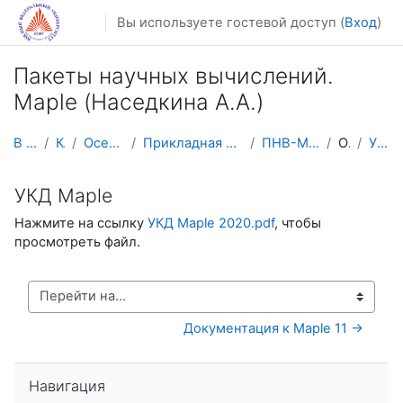
Перейти к основному содержанию
Вы используете гостевой доступ (
Вход
)
Пакеты научных вычислений.
Maple (Наседкина А.А.)
В начало
Курсы
Осенний семестр
Прикладная математика и информатика
ПНВ-Maple (осень 2025)
Общее
УКД Maple
УКД Maple
Нажмите на ссылку
УКД Maple 2020.pdf
, чтобы
просмотреть файл.
Перейти на...
Документация к Maple 11 →
Пропустить Навигация
Навигация