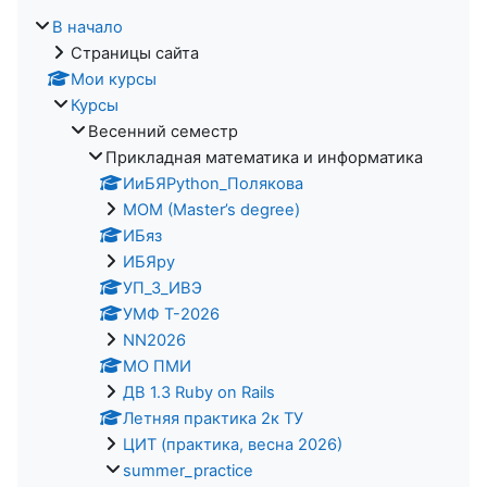
В начало
Страницы сайта
Мои курсы
Курсы
Весенний семестр
Прикладная математика и информатика
ИиБЯPython_Полякова
MOM (Master’s degree)
ИБяз
ИБЯpy
УП_3_ИВЭ
УМФ Т-2026
NN2026
МО ПМИ
ДВ 1.3 Ruby on Rails
Летняя практика 2к ТУ
ЦИТ (практика, весна 2026)
summer_practice