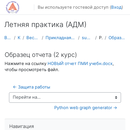
Перейти к основному содержанию
Вы используете гостевой доступ (
Вход
)
Летняя практика (АДМ)
В начало
Курсы
Весенний семестр
Прикладная математика и информатика
summer_practice
Работы
Образец отчета (2 курс)
Образец отчета (2 курс)
Нажмите на ссылку
НОВЫЙ отчет ПМИ учебн.docx
,
чтобы просмотреть файл.
← Защита работы
Перейти на...
Python web graph generator →
Пропустить Навигация
Навигация