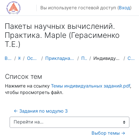
Перейти к основному содержанию
Вы используете гостевой доступ (
Вход
)
Пакеты научных вычислений.
Практика. Maple (Герасименко
Т.Е.)
В начало
Курсы
Осенний семестр
Прикладная математика и информатика
ПНВ_2025
Индивидуальное задание (10 баллов)
Список тем
Список тем
Нажмите на ссылку
Темы индивидуальных заданий.pdf
,
чтобы просмотреть файл.
← Задания по модулю 3
Перейти на...
Выбор темы →