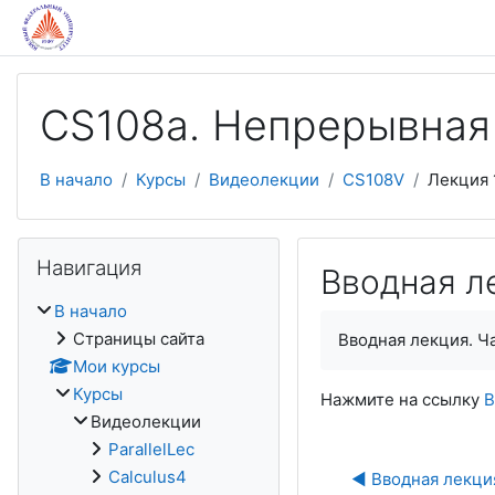
Перейти к основному содержанию
CS108a. Непрерывная
В начало
Курсы
Видеолекции
CS108V
Лекция 
Пропустить Навигация
Навигация
Вводная ле
В начало
Страницы сайта
Вводная лекция. Ч
Мои курсы
Курсы
Нажмите на ссылку
В
Видеолекции
ParallelLec
Calculus4
◀︎ Вводная лекция