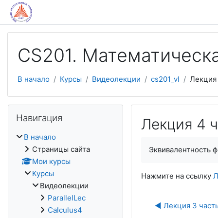
Перейти к основному содержанию
CS201. Математическа
В начало
Курсы
Видеолекции
cs201_vl
Лекция 
Пропустить Навигация
Навигация
Лекция 4 ч
В начало
Страницы сайта
Эквивалентность ф
Мои курсы
Курсы
Нажмите на ссылку
Л
Видеолекции
ParallelLec
◀︎ Лекция 3 част
Calculus4