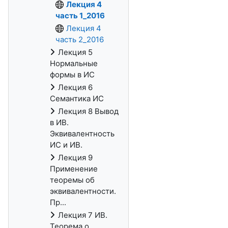
Лекция 4
часть 1_2016
Лекция 4
часть 2_2016
Лекция 5
Нормальные
формы в ИС
Лекция 6
Семантика ИС
Лекция 8 Вывод
в ИВ.
Эквивалентность
ИС и ИВ.
Лекция 9
Применение
теоремы об
эквивалентности.
Пр...
Лекция 7 ИВ.
Теорема о