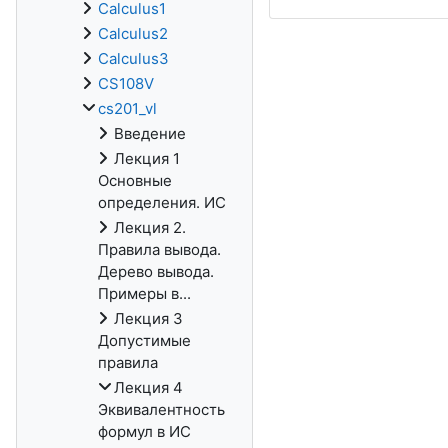
Calculus1
Calculus2
Calculus3
CS108V
cs201_vl
Введение
Лекция 1
Основные
определения. ИС
Лекция 2.
Правила вывода.
Дерево вывода.
Примеры в...
Лекция 3
Допустимые
правила
Лекция 4
Эквивалентность
формул в ИС