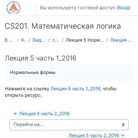
Перейти к основному содержанию
Вы используете гостевой доступ (
Вход
)
CS201. Математическая логика
В начало
Курсы
Видеолекции
cs201_vl
Лекция 5 Нормальные формы в ИС
Лекция 5 часть 1_2016
Лекция 5 часть 1_2016
Нормальные формы
Нажмите на ссылку
Лекция 5 часть 1_2016
, чтобы
открыть ресурс.
← Лекция 4 часть 2_2016
Перейти на...
Лекция 5 часть 2_2016 →