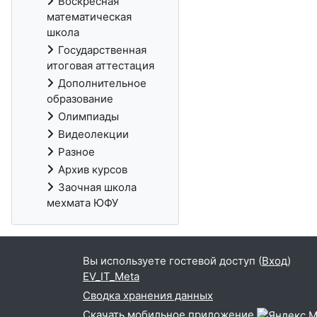
Воскресная
математическая
школа
Государственная
итоговая аттестация
Дополнительное
образование
Олимпиады
Видеолекции
Разное
Архив курсов
Заочная школа
мехмата ЮФУ
Вы используете гостевой доступ (
Вход
)
EV_IT_Meta
Сводка хранения данных
Скачать мобильное приложение