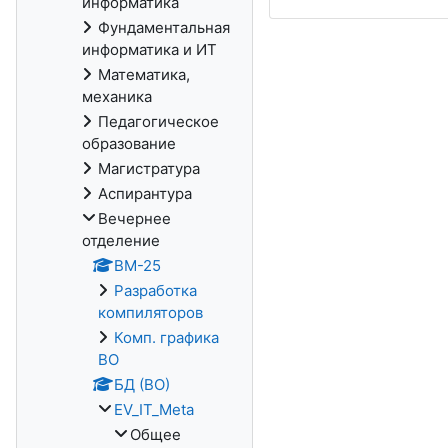
информатика
Фундаментальная
информатика и ИТ
Математика,
механика
Педагогическое
образование
Магистратура
Аспирантура
Вечернее
отделение
ВМ-25
Разработка
компиляторов
Комп. графика
ВО
БД (ВО)
EV_IT_Meta
Общее