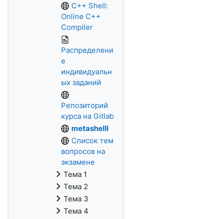
C++ Shell:
Online C++
Compiler
Распределени
е
индивидуальн
ых заданий
Репозиторий
курса на Gitlab
metashelll
Список тем
вопросов на
экзамене
Тема 1
Тема 2
Тема 3
Тема 4