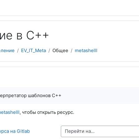
ие в C++
еление
EV_IT_Meta
Общее
metashelll
терпретатор шаблонов С++
etashelll
, чтобы открыть ресурс.
Перейти на...
рса на Gitlab