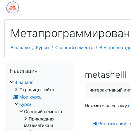
Перейти к основному содержанию
Метапрограммирован
В начало
Курсы
Осенний семестр
Вечернее отд
Пропустить Навигация
Навигация
metashelll
В начало
Страницы сайта
интерактивный ин
Мои курсы
Курсы
Нажмите на ссылку
m
Осенний семестр
Прикладная
◀︎ Репозиторий ку
математика и