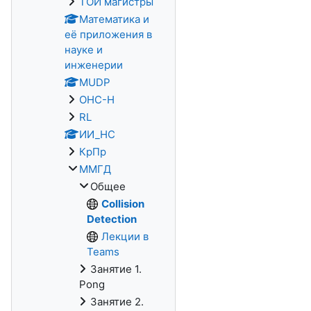
ТОИ магистры
Математика и
её приложения в
науке и
инженерии
MUDP
ОНС-Н
RL
ИИ_НС
КрПр
ММГД
Общее
Collision
Detection
Лекции в
Teams
Занятие 1.
Pong
Занятие 2.