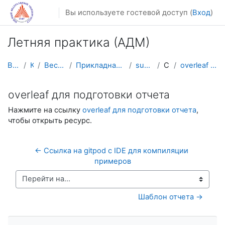
Перейти к основному содержанию
Вы используете гостевой доступ (
Вход
)
Летняя практика (АДМ)
В начало
Курсы
Весенний семестр
Прикладная математика и информатика
summer_practice
Ссылки
overleaf для подготовки отчета
overleaf для подготовки отчета
Нажмите на ссылку
overleaf для подготовки отчета
,
чтобы открыть ресурс.
← Ссылка на gitpod с IDE для компиляции 
примеров
Перейти на...
Шаблон отчета →
Пропустить Навигация