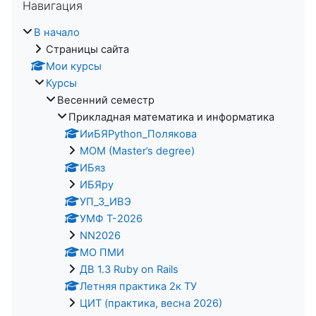
Навигация
В начало
Страницы сайта
Мои курсы
Курсы
Весенний семестр
Прикладная математика и информатика
ИиБЯPython_Полякова
MOM (Master’s degree)
ИБяз
ИБЯpy
УП_3_ИВЭ
УМФ Т-2026
NN2026
МО ПМИ
ДВ 1.3 Ruby on Rails
Летняя практика 2к ТУ
ЦИТ (практика, весна 2026)