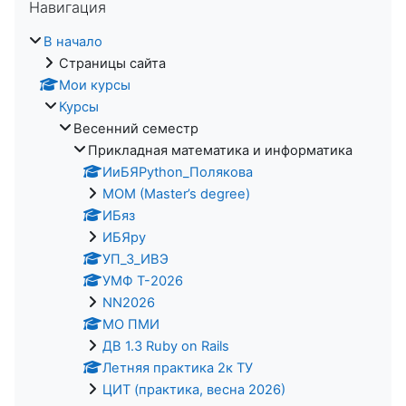
Навигация
В начало
Страницы сайта
Мои курсы
Курсы
Весенний семестр
Прикладная математика и информатика
ИиБЯPython_Полякова
MOM (Master’s degree)
ИБяз
ИБЯpy
УП_3_ИВЭ
УМФ Т-2026
NN2026
МО ПМИ
ДВ 1.3 Ruby on Rails
Летняя практика 2к ТУ
ЦИТ (практика, весна 2026)