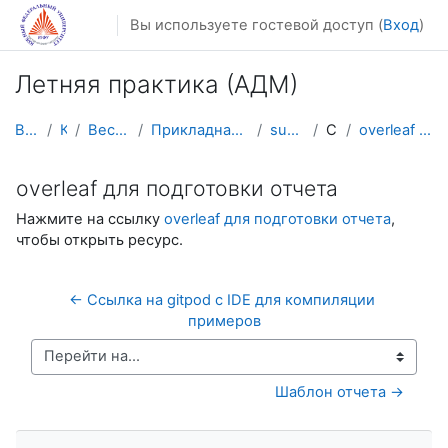
Перейти к основному содержанию
Вы используете гостевой доступ (
Вход
)
Летняя практика (АДМ)
В начало
Курсы
Весенний семестр
Прикладная математика и информатика
summer_practice
Ссылки
overleaf для подготовки отчета
overleaf для подготовки отчета
Нажмите на ссылку
overleaf для подготовки отчета
,
чтобы открыть ресурс.
← Ссылка на gitpod с IDE для компиляции 
примеров
Перейти на...
Шаблон отчета →
Пропустить Навигация