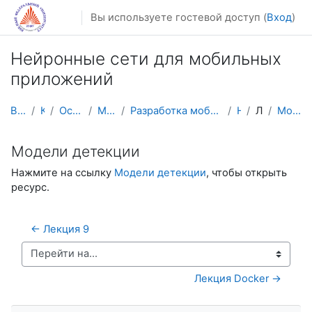
Перейти к основному содержанию
Вы используете гостевой доступ (
Вход
)
Нейронные сети для мобильных
приложений
В начало
Курсы
Осенний семестр
Магистратура
Разработка мобильных приложений и компьютерных игр
НСМП
Лекции
Модели детекции
Модели детекции
Нажмите на ссылку
Модели детекции
, чтобы открыть
ресурс.
← Лекция 9
Перейти на...
Лекция Docker →
Пропустить Навигация