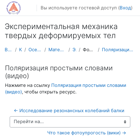
Перейти к основному содержанию
Вы используете гостевой доступ (
Вход
)
Экспериментальная механика
твердых деформируемых тел
В начало
Курсы
Осенний семестр
Математика, механика
ЭМТДТ
Фотоупругость 1
Поляризация простыми словами (видео)
Поляризация простыми словами
(видео)
Нажмите на ссылку
Поляризация простыми словами
(видео)
, чтобы открыть ресурс.
← Исследование резонансных колебаний балки
Перейти на...
Что такое фотоупрогость (вики) →