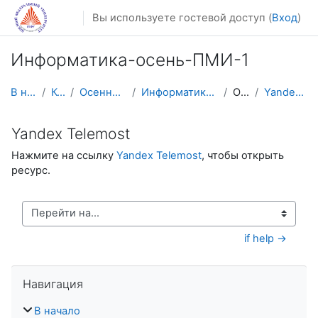
Перейти к основному содержанию
Вы используете гостевой доступ (
Вход
)
Информатика-осень-ПМИ-1
В начало
Курсы
Осенний семестр
Информатика-осень-ПМИ-1
Общее
Yandex Telemost
Yandex Telemost
Нажмите на ссылку
Yandex Telemost
, чтобы открыть
ресурс.
Перейти на...
 if help →
Пропустить Навигация
Навигация
В начало