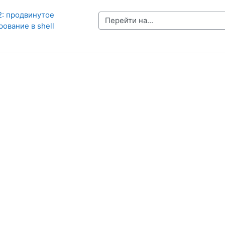
2: продвинутое 
Перейти на...
ование в shell