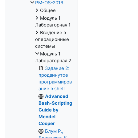
PM-OS-2016
Общее
Модуль 1:
Лабораторная 1
Введение в
операционные
системы
Модуль 1:
Лабораторная 2
Задание 2:
продвинутое
программиров
ание в shell
Advanced
Bash-Scripting
Guide by
Mendel
Cooper
Блум Р.,
Бреснахэн К.