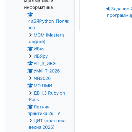
математика и
информатика
◀︎ Задание 
программир
ИиБЯPython_Поляк
ова
MOM (Master’s
degree)
ИБяз
ИБЯpy
УП_3_ИВЭ
УМФ Т-2026
NN2026
МО ПМИ
ДВ 1.3 Ruby on
Rails
Летняя
практика 2к ТУ
ЦИТ (практика,
весна 2026)