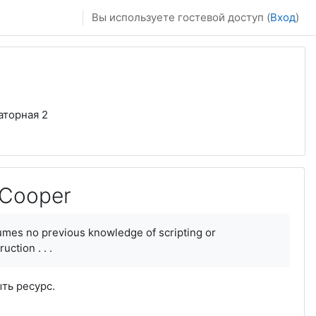
Вы используете гостевой доступ (
Вход
)
аторная 2
 Cooper
ssumes no previous knowledge of scripting or
ction . . .
ыть ресурс.