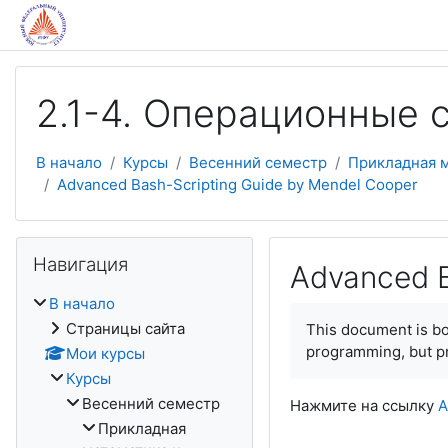
Перейти к основному содержанию
2.1-4. Операционные 
В начало
Курсы
Весенний семестр
Прикладная 
Advanced Bash-Scripting Guide by Mendel Cooper
Пропустить Навигация
Навигация
Advanced B
В начало
Страницы сайта
This document is bot
programming, but pro
Мои курсы
Курсы
Весенний семестр
Нажмите на ссылку
A
Прикладная