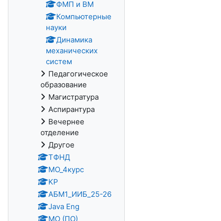
ФМП и ВМ
Компьютерные
науки
Динамика
механических
систем
Педагогическое
образование
Магистратура
Аспирантура
Вечернее
отделение
Другое
ТФНД
МО_4курс
KP
АБМ1_ИИБ_25-26
Java Eng
МО (ПО)