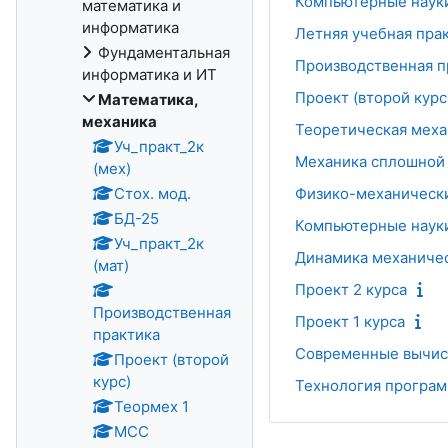
Компьютерные науки
математика и
информатика
Летняя учебная прак
Фундаментальная
Производственная п
информатика и ИТ
Проект (второй курс
Математика,
механика
Теоретическая меха
Уч_практ_2к
Механика сплошной
(мех)
Стох. мод.
Физико-механически
БД-25
Компьютерные наук
Уч_практ_2к
Динамика механиче
(мат)
Проект 2 курса
Производственная
Проект 1 курса
практика
Современные вычис
Проект (второй
курс)
Технология програм
Теормех 1
МСС