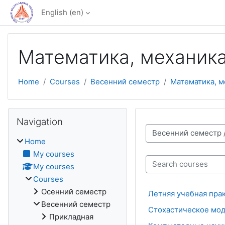
Skip to main content
English ‎(en)‎
Математика, механик
Home
Courses
Весенний семестр
Математика, м
Skip Navigation
Navigation
Course categories
Home
My courses
My courses
Search courses
Courses
Осенний семестр
Летняя учебная прак
Весенний семестр
Стохастическое мо
Прикладная