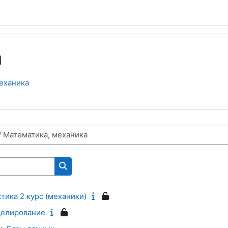
а
еханика
Search courses
тика 2 курс (механики)
делирование