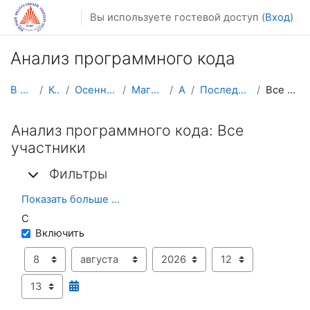
Перейти к основному содержанию
Вы используете гостевой доступ (
Вход
)
Анализ программного кода
В начало
Курсы
Осенний семестр
Магистратура
АПК
Последние действия
Все участники
Анализ программного кода: Все
участники
Фильтры
Фильтры
Фильтры
Показать больше ...
С
С
Включить
День
Месяц
Год
Час
Минута