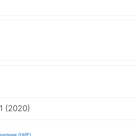
кий план
1 (2020)
Задание
дневник (НИР)