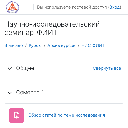
Перейти к основному содержанию
Вы используете гостевой доступ (
Вход
)
Научно-исследовательский
семинар_ФИИТ
В начало
Курсы
Архив курсов
НИС_ФИИТ
Тематический план
Общее
Свернуть всё
Семестр 1
Задание
Обзор статей по теме исследования