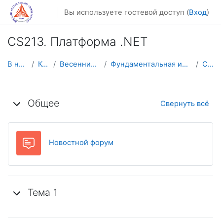
Перейти к основному содержанию
Вы используете гостевой доступ (
Вход
)
CS213. Платформа .NET
В начало
Курсы
Весенний семестр
Фундаментальная информатика и ИТ
CS213
Тематический план
Общее
Свернуть всё
Новостной форум
Тема 1