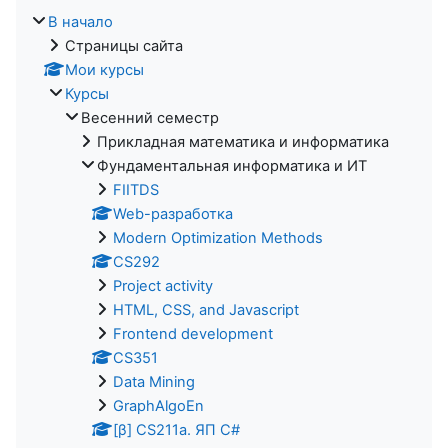
В начало
Страницы сайта
Мои курсы
Курсы
Весенний семестр
Прикладная математика и информатика
Фундаментальная информатика и ИТ
FIITDS
Web-разработка
Modern Optimization Methods
CS292
Project activity
HTML, CSS, and Javascript
Frontend development
CS351
Data Mining
GraphAlgoEn
[β] CS211a. ЯП С#