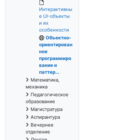
Интерактивны
е UI-объекты
и их
особенности
Объектно-
ориентирован
ное
программиро
вание и
паттер...
Математика,
механика
Педагогическое
образование
Магистратура
Аспирантура
Вечернее
отделение
Другое