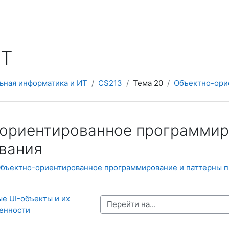
ET
ьная информатика и ИТ
CS213
Тема 20
Объектно-орие
ориентированное программир
вания
бъектно-ориентированное программирование и паттерны 
е UI-объекты и их 
Перейти на...
енности