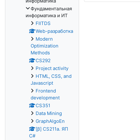
информатика
Фундаментальная
информатика и ИТ
FIITDS
Web-разработка
Modern
Optimization
Methods
CS292
Project activity
HTML, CSS, and
Javascript
Frontend
development
CS351
Data Mining
GraphAlgoEn
[β] CS211a. ЯП
С#