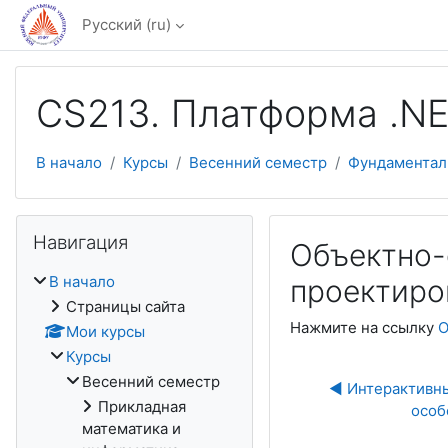
Перейти к основному содержанию
Русский ‎(ru)‎
CS213. Платформа .N
В начало
Курсы
Весенний семестр
Фундаментал
Пропустить Навигация
Навигация
Объектно-
В начало
проектиро
Страницы сайта
Нажмите на ссылку
О
Мои курсы
Курсы
Весенний семестр
◀︎ Интерактивны
Прикладная
особ
математика и