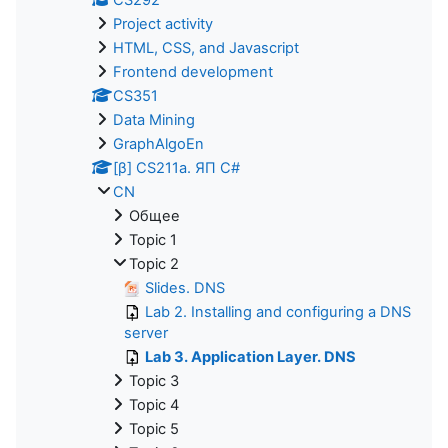
Project activity
HTML, CSS, and Javascript
Frontend development
CS351
Data Mining
GraphAlgoEn
[β] CS211a. ЯП С#
CN
Общее
Topic 1
Topic 2
Slides. DNS
Lab 2. Installing and configuring a DNS
server
Lab 3. Application Layer. DNS
Topic 3
Topic 4
Topic 5