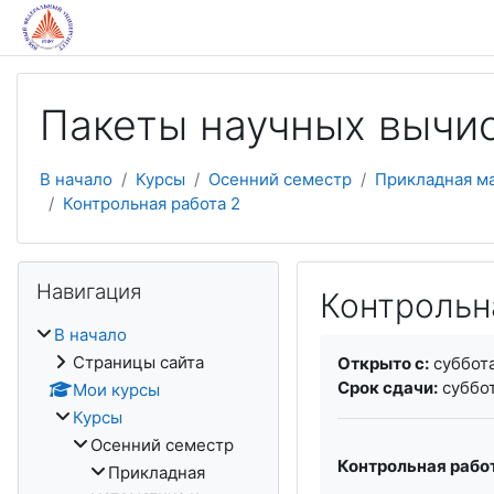
Перейти к основному содержанию
Пакеты научных вычис
В начало
Курсы
Осенний семестр
Прикладная м
Контрольная работа 2
Пропустить Навигация
Навигация
Контрольн
В начало
Требуемые услови
Страницы сайта
Открыто с:
суббота
Срок сдачи:
суббот
Мои курсы
Курсы
Осенний семестр
Контрольная работ
Прикладная