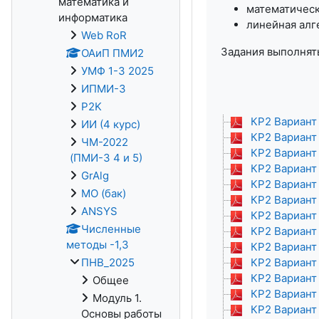
математика и
математическ
информатика
линейная алг
Web RoR
Задания выполнять
ОАиП ПМИ2
УМФ 1-3 2025
ИПМИ-3
P2K
КР2 Вариант 
ИИ (4 курс)
КР2 Вариант 
ЧМ-2022
КР2 Вариант 
(ПМИ-3 4 и 5)
КР2 Вариант 
GrAlg
КР2 Вариант 
МО (бак)
КР2 Вариант 
ANSYS
КР2 Вариант 
Численные
КР2 Вариант 
методы -1,3
КР2 Вариант 
ПНВ_2025
КР2 Вариант 
КР2 Вариант 
Общее
КР2 Вариант 
Модуль 1.
КР2 Вариант 
Основы работы