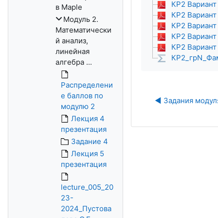
КР2 Вариант 
в Maple
КР2 Вариант 
Модуль 2.
КР2 Вариант 
Математически
КР2 Вариант 
й анализ,
КР2 Вариант 
линейная
КР2_грN_Фа
алгебра ...
Распределени
е баллов по
◀︎ Задания модул
модулю 2
Лекция 4
презентация
Задание 4
Лекция 5
презентация
lecture_005_20
23-
2024_Пустова