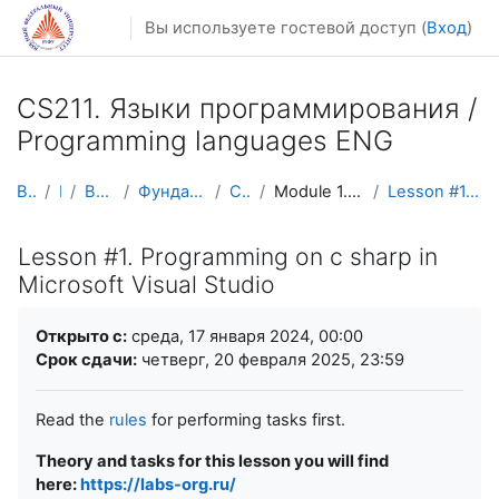
Перейти к основному содержанию
Вы используете гостевой доступ (
Вход
)
CS211. Языки программирования /
Programming languages ENG
В начало
Курсы
Весенний семестр
Фундаментальная информатика и ИТ
CS211 ENG (c#)
Module 1. Introduction (Visual Studio, C #), C# st...
Lesson #1. Programming on c sharp in Microsoft Vi...
Lesson #1. Programming on c sharp in
Microsoft Visual Studio
Требуемые условия завершения
Открыто с:
среда, 17 января 2024, 00:00
Срок сдачи:
четверг, 20 февраля 2025, 23:59
Read the
rules
for performing tasks first.
Theory and tasks for this lesson you will find
here:
https://labs-org.ru/