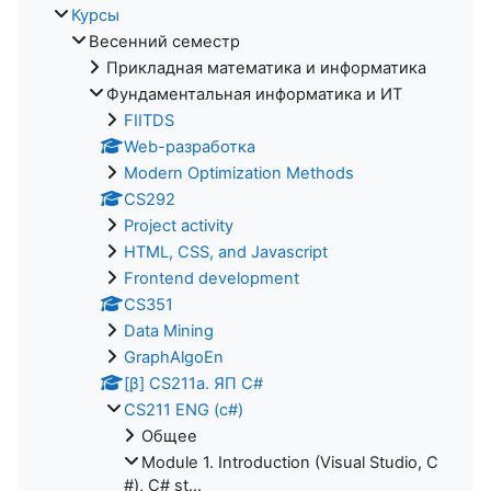
Курсы
Весенний семестр
Прикладная математика и информатика
Фундаментальная информатика и ИТ
FIITDS
Web-разработка
Modern Optimization Methods
CS292
Project activity
HTML, CSS, and Javascript
Frontend development
CS351
Data Mining
GraphAlgoEn
[β] CS211a. ЯП С#
CS211 ENG (c#)
Общее
Module 1. Introduction (Visual Studio, C
#), C# st...