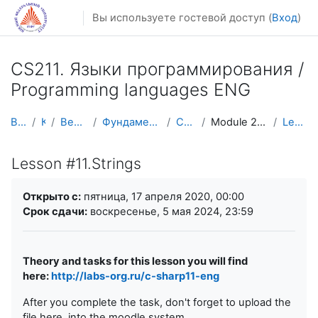
Перейти к основному содержанию
Вы используете гостевой доступ (
Вход
)
CS211. Языки программирования /
Programming languages ENG
В начало
Курсы
Весенний семестр
Фундаментальная информатика и ИТ
CS211 ENG (c#)
Module 2. Methods (functions), arrays
Lesson #11.Strings
Lesson #11.Strings
Требуемые условия завершения
Открыто с:
пятница, 17 апреля 2020, 00:00
Срок сдачи:
воскресенье, 5 мая 2024, 23:59
Theory and tasks for this lesson you will find
here:
http://labs-org.ru/c-sharp11-eng
After you complete the task, don't forget to upload the
file here, into the moodle system.