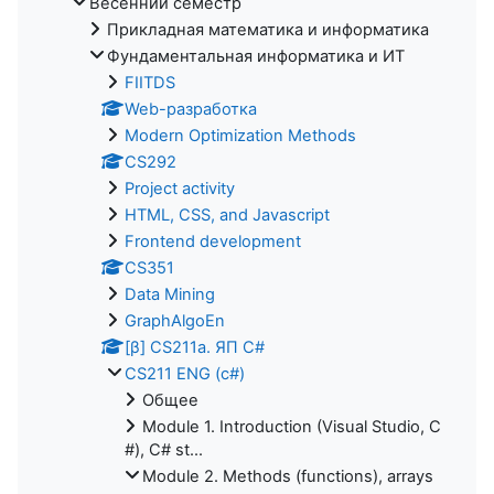
Весенний семестр
Прикладная математика и информатика
Фундаментальная информатика и ИТ
FIITDS
Web-разработка
Modern Optimization Methods
CS292
Project activity
HTML, CSS, and Javascript
Frontend development
CS351
Data Mining
GraphAlgoEn
[β] CS211a. ЯП С#
CS211 ENG (c#)
Общее
Module 1. Introduction (Visual Studio, C
#), C# st...
Module 2. Methods (functions), arrays