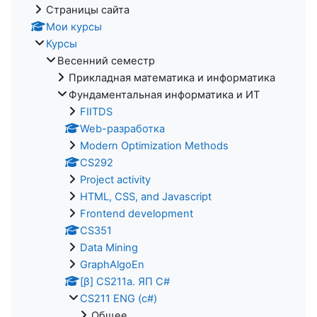
Страницы сайта
Мои курсы
Курсы
Весенний семестр
Прикладная математика и информатика
Фундаментальная информатика и ИТ
FIITDS
Web-разработка
Modern Optimization Methods
CS292
Project activity
HTML, CSS, and Javascript
Frontend development
CS351
Data Mining
GraphAlgoEn
[β] CS211a. ЯП С#
CS211 ENG (c#)
Общее