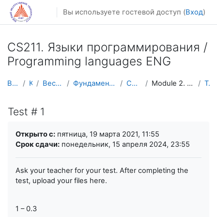
Перейти к основному содержанию
Вы используете гостевой доступ (
Вход
)
CS211. Языки программирования /
Programming languages ENG
В начало
Курсы
Весенний семестр
Фундаментальная информатика и ИТ
CS211 ENG (c#)
Module 2. Methods (functions), arrays
Test # 1
Test # 1
Требуемые условия завершения
Открыто с:
пятница, 19 марта 2021, 11:55
Срок сдачи:
понедельник, 15 апреля 2024, 23:55
Ask your teacher for your test. After completing the
test, upload your files here.
1 – 0.3