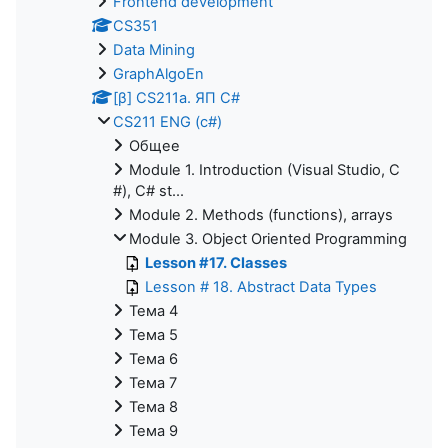
Frontend development
CS351
Data Mining
GraphAlgoEn
[β] CS211a. ЯП С#
CS211 ENG (c#)
Общее
Module 1. Introduction (Visual Studio, C
#), C# st...
Module 2. Methods (functions), arrays
Module 3. Object Oriented Programming
Lesson #17. Classes
Lesson # 18. Abstract Data Types
Тема 4
Тема 5
Тема 6
Тема 7
Тема 8
Тема 9