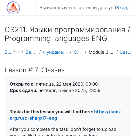
Перейти к основному содержанию
Вы используете гостевой доступ (
Вход
)
CS211. Языки программирования /
Programming languages ENG
В начало
Курсы
Весенний семестр
Фундаментальная информатика и ИТ
CS211 ENG (c#)
Module 3. Object Oriented Programming
Lesson #17. Classes
Lesson #17. Classes
Требуемые условия завершения
Открыто с:
пятница, 22 мая 2020, 00:00
Срок сдачи:
четверг, 5 июня 2025, 23:59
Tasks for this lesson you will find here:
https://labs-
org.ru/c-sharp17-eng
After you complete the task, don't forget to upload
your .cs file here, into the moodle system.