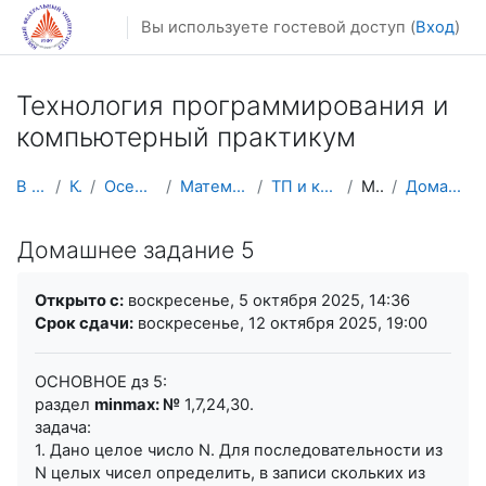
Перейти к основному содержанию
Вы используете гостевой доступ (
Вход
)
Технология программирования и
компьютерный практикум
В начало
Курсы
Осенний семестр
Математика, механика
ТП и комп. практикум
Модуль 1
Домашнее задание 5
Домашнее задание 5
Требуемые условия завершения
Открыто с:
воскресенье, 5 октября 2025, 14:36
Срок сдачи:
воскресенье, 12 октября 2025, 19:00
ОСНОВНОЕ дз 5:
раздел
minmax: №
1,7,24,30.
задача:
1. Дано целое число N. Для последовательности из
N целых чисел определить, в записи скольких из