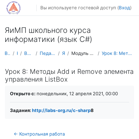
Перейти к основному содержанию
Вы используете гостевой доступ (
Вход
)
ЯиМП школьного курса
информатики (язык C#)
В начало
Курсы
Весенний семестр
Педагогическое образование
ЯиМП C#
Модуль 3. Приложения для windows forms
Урок 8: Методы Add и Remove элемента управления Li...
Урок 8: Методы Add и Remove элемента
управления ListBox
Требуемые условия завершения
Открыто с:
понедельник, 12 апреля 2021, 00:00
Задания:
http://labs-org.ru/c-sharp
8
← Контрольная работа