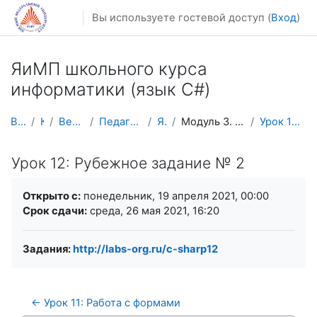
Перейти к основному содержанию
Вы используете гостевой доступ (
Вход
)
ЯиМП школьного курса
информатики (язык C#)
В начало
Курсы
Весенний семестр
Педагогическое образование
ЯиМП C#
Модуль 3. Приложения для windows forms
Урок 12: Рубежное задание № 2
Урок 12: Рубежное задание № 2
Требуемые условия завершения
Открыто с:
понедельник, 19 апреля 2021, 00:00
Срок сдачи:
среда, 26 мая 2021, 16:20
Задания:
http://labs-org.ru/c-sharp12
← Урок 11: Работа с формами