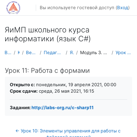
Перейти к основному содержанию
Вы используете гостевой доступ (
Вход
)
ЯиМП школьного курса
информатики (язык C#)
В начало
Курсы
Весенний семестр
Педагогическое образование
ЯиМП C#
Модуль 3. Приложения для windows forms
Урок 11: Работа с формами
Урок 11: Работа с формами
Требуемые условия завершения
Открыто с:
понедельник, 19 апреля 2021, 00:00
Срок сдачи:
среда, 26 мая 2021, 16:15
Задания:
http://labs-org.ru/c-sharp11
← Урок 10: Элементы управления для работы с 