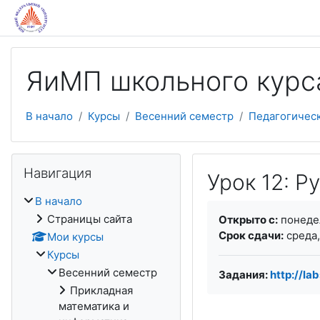
Перейти к основному содержанию
ЯиМП школьного курс
В начало
Курсы
Весенний семестр
Педагогичес
Пропустить Навигация
Навигация
Урок 12: 
В начало
Требуемые услови
Страницы сайта
Открыто с:
понедел
Срок сдачи:
среда,
Мои курсы
Курсы
Весенний семестр
Задания:
http://la
Прикладная
математика и