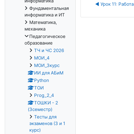
информатика
◀︎ Урок 11: Работ
Фундаментальная
информатика и ИТ
Математика,
механика
Педагогическое
образование
ТЧ и ЧС 2026
МОИ_4
МОИ_3курс
ИИ для АБиМ
Python
ТОИ
Prog_2_4
ТОШКИ - 2
(3семестр)
Тесты для
экзаменов (3 и 1
курс)