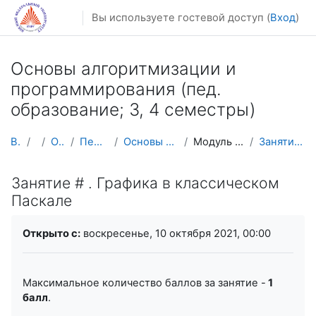
Перейти к основному содержанию
Вы используете гостевой доступ (
Вход
)
Основы алгоритмизации и
программирования (пед.
образование; 3, 4 семестры)
В начало
Курсы
Осенний семестр
Педагогическое образование
Основы алгоритмизации и программирования (пед)
Модуль 2. Одномерные массивы, подпрограммы
Занятие # . Графика в классическом Паскале
Занятие # . Графика в классическом
Паскале
Требуемые условия завершения
Открыто с:
воскресенье, 10 октября 2021, 00:00
Максимальное количество баллов за занятие -
1
балл
.