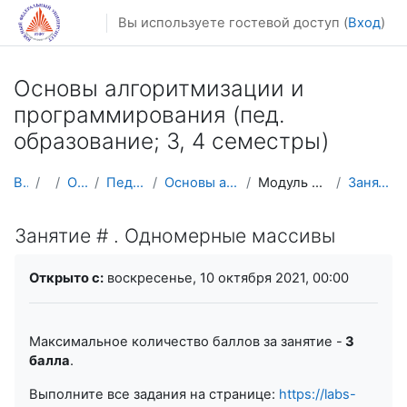
Перейти к основному содержанию
Вы используете гостевой доступ (
Вход
)
Основы алгоритмизации и
программирования (пед.
образование; 3, 4 семестры)
В начало
Курсы
Осенний семестр
Педагогическое образование
Основы алгоритмизации и программирования (пед)
Модуль 2. Одномерные массивы, подпрограммы
Занятие # . Одномерные массивы
Занятие # . Одномерные массивы
Требуемые условия завершения
Открыто с:
воскресенье, 10 октября 2021, 00:00
Максимальное количество баллов за занятие -
3
балла
.
Выполните все задания на странице:
https://labs-