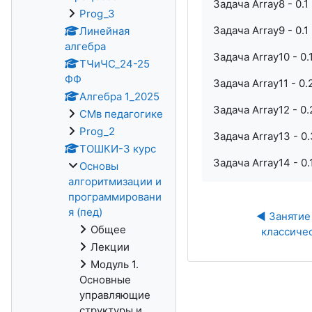
Задача Array8 - 0.1
Prog_3
Задача Array9 - 0.1
Линейная
алгебра
Задача Array10 - 0.
ТЧиЧС_24-25
ФФ
Задача Array11 - 0.
Алгебра 1_2025
Задача Array12 - 0
СМв педагогике
Prog_2
Задача Array13 - 0
ТОШКИ-3 курс
Задача Array14 - 0.
Основы
алгоритмизации и
программировани
я (пед)
◀︎ Занятие 
Общее
классиче
Лекции
Модуль 1.
Основные
управляющие
структуры и