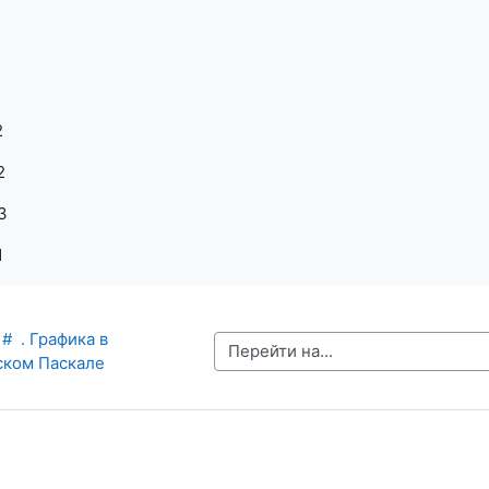
1
2
.2
.3
1
#  . Графика в 
Перейти на...
ском Паскале