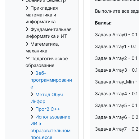
Осенний семестр
Прикладная
Выполните все зад
математика и
информатика
Баллы:
Фундаментальная
Задача Array0 - 0.1
информатика и ИТ
Математика,
Задача Array1 - 0.1
механика
Задача Array2 - 0.1
Педагогическое
образование
Задача Array3 - 0.1
Веб-
программировани
Задача Array_Min - 
е
Задача Array4 - 0.1
Метод Обуч
Инфор
Задача Array5 - 0.1
Прог2 С++
Использование
Задача Array6 - 0.
ИИ в
Задача Array7 - 0.
образовательном
процессе