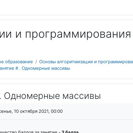
и и программирования (
ое образование
Основы алгоритмизации и программирован
анятие # . Одномерные массивы
 . Одномерные массивы
я завершения
енье, 10 октября 2021, 00:00
чество баллов за занятие -
3 балла
.