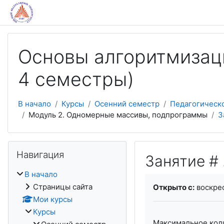
Перейти к основному содержанию
Основы алгоритмизаци
4 семестры)
В начало
Курсы
Осенний семестр
Педагогическ
Модуль 2. Одномерные массивы, подпрограммы
З
Пропустить Навигация
Навигация
Занятие #
В начало
Требуемые услови
Страницы сайта
Открыто с:
воскрес
Мои курсы
Курсы
Максимальное коли