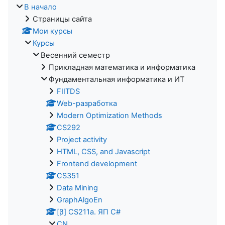
В начало
Страницы сайта
Мои курсы
Курсы
Весенний семестр
Прикладная математика и информатика
Фундаментальная информатика и ИТ
FIITDS
Web-разработка
Modern Optimization Methods
CS292
Project activity
HTML, CSS, and Javascript
Frontend development
CS351
Data Mining
GraphAlgoEn
[β] CS211a. ЯП С#
CN