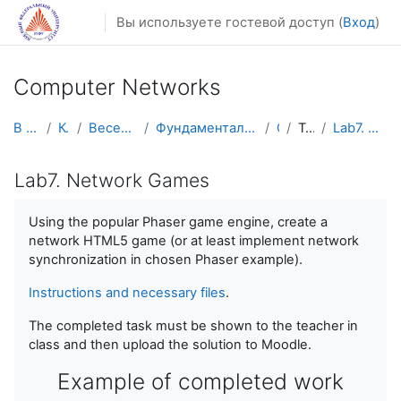
Перейти к основному содержанию
Вы используете гостевой доступ (
Вход
)
Computer Networks
В начало
Курсы
Весенний семестр
Фундаментальная информатика и ИТ
CN
Topic 10
Lab7. Network Games
Lab7. Network Games
Using the popular Phaser game engine, create a
network HTML5 game (or at least implement network
synchronization in chosen Phaser example).
Instructions and necessary files
.
The completed task must be shown to the teacher in
class and then upload the solution to Moodle.
Example of completed work