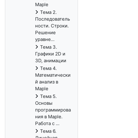
Maple
Тема 2.
Последователь
ности. Строки.
Решение
уравне...
Тема 3.
Графики 2D и
3D, анимации
Тема 4.
Математически
й анализ в
Maple
Тема 5.
Основы
программирова
ния в Maple.
Работа с ...
Тема 6.
Линейная