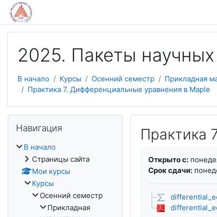
Перейти к основному содержанию
2025. Пакеты научных
В начало
Курсы
Осенний семестр
Прикладная м
Практика 7. Дифференциальные уравнения в Maple
Пропустить Навигация
Навигация
Практика 
В начало
Требуемые услови
Страницы сайта
Открыто с:
понедел
Срок сдачи:
понеде
Мои курсы
Курсы
Осенний семестр
differential_
Прикладная
differential_