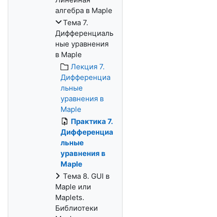
алгебра в Maple
Тема 7.
Дифференциаль
ные уравнения
в Maple
Лекция 7.
Дифференциа
льные
уравнения в
Maple
Практика 7.
Дифференциа
льные
уравнения в
Maple
Тема 8. GUI в
Maple или
Maplets.
Библиотеки