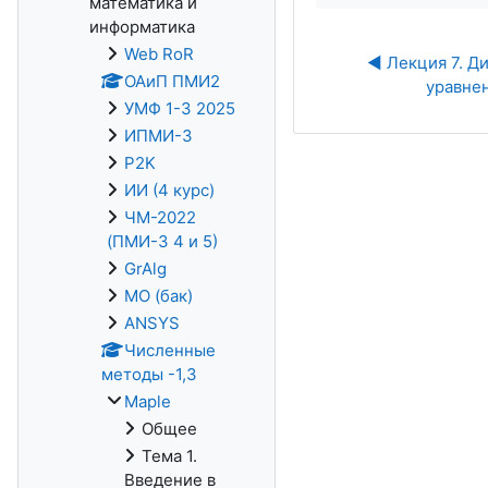
математика и
информатика
Web RoR
◀︎ Лекция 7. 
ОАиП ПМИ2
уравнен
УМФ 1-3 2025
ИПМИ-3
P2K
ИИ (4 курс)
ЧМ-2022
(ПМИ-3 4 и 5)
GrAlg
МО (бак)
ANSYS
Численные
методы -1,3
Maple
Общее
Тема 1.
Введение в