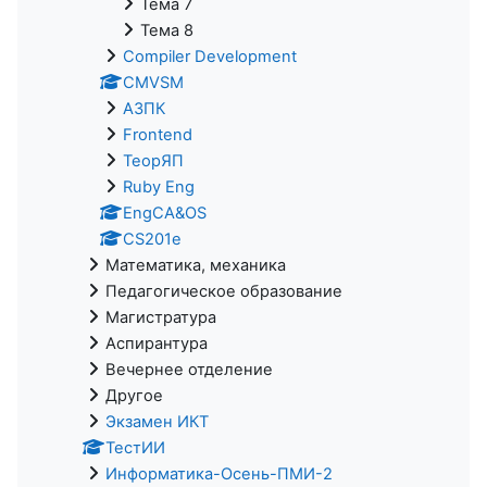
Тема 7
Тема 8
Compiler Development
CMVSM
АЗПК
Frontend
ТеорЯП
Ruby Eng
EngCA&OS
CS201e
Математика, механика
Педагогическое образование
Магистратура
Аспирантура
Вечернее отделение
Другое
Экзамен ИКТ
ТестИИ
Информатика-Осень-ПМИ-2