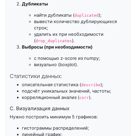
Дубликаты
найти дубликаты (
);
duplicated
вывести количество дублирующихся
строк;
удалить их при необходимости
(
).
drop_duplicates
Выбросы (при необходимости)
с помощью z-score из numpy;
визуально (boxplot).
Статистики данных:
описательная статистика (
);
describe
подсчёт уникальных значений, частоты;
корреляционный анализ (
).
corr
C. Визуализация данных
Нужно построить минимум 5 графиков:
гистограммы распределений;
линейный график;