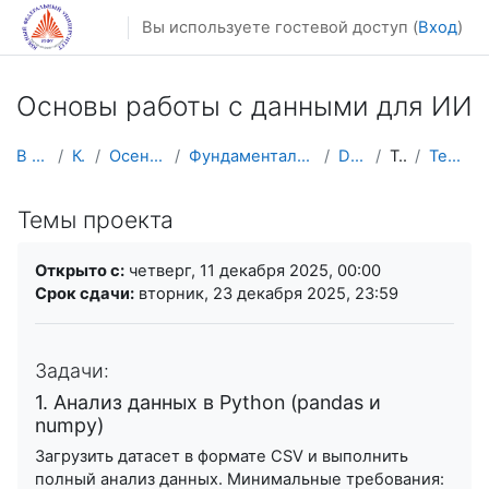
Перейти к основному содержанию
Вы используете гостевой доступ (
Вход
)
Основы работы с данными для ИИ
В начало
Курсы
Осенний семестр
Фундаментальная информатика и ИТ
DataSc101
Тема 4
Темы проекта
Темы проекта
Требуемые условия завершения
Открыто с:
четверг, 11 декабря 2025, 00:00
Срок сдачи:
вторник, 23 декабря 2025, 23:59
Задачи:
1. Анализ данных в Python (pandas и
numpy)
Загрузить датасет в формате CSV и выполнить
полный анализ данных. Минимальные требования: