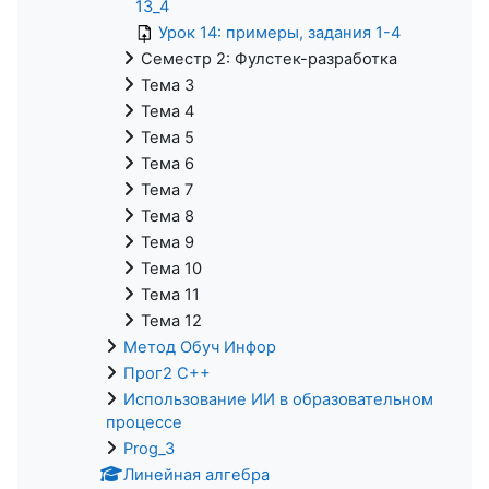
13_4
Урок 14: примеры, задания 1-4
Семестр 2: Фулстек-разработка
Тема 3
Тема 4
Тема 5
Тема 6
Тема 7
Тема 8
Тема 9
Тема 10
Тема 11
Тема 12
Метод Обуч Инфор
Прог2 С++
Использование ИИ в образовательном
процессе
Prog_3
Линейная алгебра