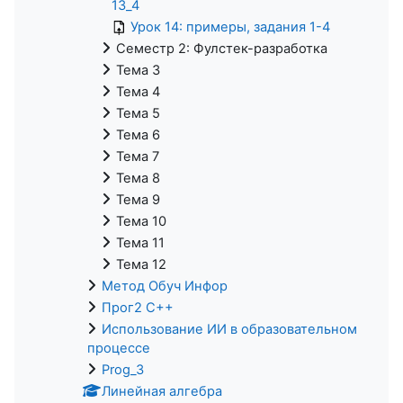
13_4
Урок 14: примеры, задания 1-4
Семестр 2: Фулстек-разработка
Тема 3
Тема 4
Тема 5
Тема 6
Тема 7
Тема 8
Тема 9
Тема 10
Тема 11
Тема 12
Метод Обуч Инфор
Прог2 С++
Использование ИИ в образовательном
процессе
Prog_3
Линейная алгебра