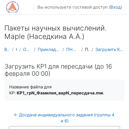
Перейти к основному содержанию
Вы используете гостевой доступ (
Вход
)
Пакеты научных вычислений.
Maple (Наседкина А.А.)
В начало
Курсы
Осенний семестр
Прикладная математика и информатика
ПНВ-Maple (осень 2025)
Пересдача
Загрузить КР1 для пересдачи (до 16 февраля 00:00)
Загрузить КР1 для пересдачи (до 16
февраля 00:00)
Название файла для
КР:
КР1_грN_Фамилия_вар
N_пересдача
.mw
.
← Досдача индивидуального задания (группы 4 
и 6)