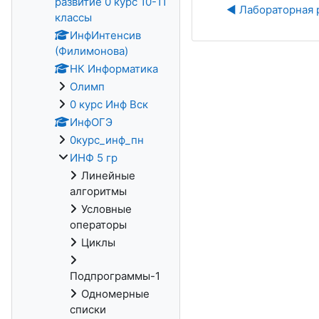
развитие 0 курс 10-11
◀︎ Лабораторная 
классы
ИнфИнтенсив
(Филимонова)
НК Информатика
Олимп
0 курс Инф Вск
ИнфОГЭ
0курс_инф_пн
ИНФ 5 гр
Линейные
алгоритмы
Условные
операторы
Циклы
Подпрограммы-1
Одномерные
списки