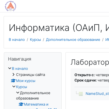
Перейти к основному содержанию
Информатика (ОАиП, И
В начало
Курсы
Дополнительное образование
И
Пропустить Навигация
Навигация
Лаборатор
В начало
Требуемые услови
Страницы сайта
Открыто с:
четверг
Срок сдачи:
четвер
Мои курсы
Курсы
Дополнительное
NameStud_str
образование
Математика и