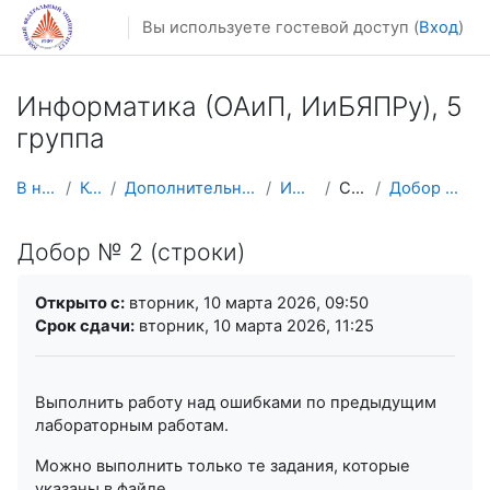
Перейти к основному содержанию
Вы используете гостевой доступ (
Вход
)
Информатика (ОАиП, ИиБЯПPy), 5
группа
В начало
Курсы
Дополнительное образование
ИНФ 5 гр
Строки
Добор № 2 (строки)
Добор № 2 (строки)
Требуемые условия завершения
Открыто с:
вторник, 10 марта 2026, 09:50
Срок сдачи:
вторник, 10 марта 2026, 11:25
Выполнить работу над ошибками по предыдущим
лабораторным работам.
Можно выполнить только те задания, которые
указаны в файле.