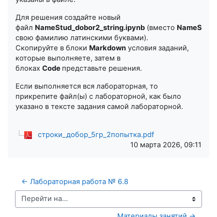
Для решения создайте новый
файл
NameStud_dobor2_string.ipynb
(вместо
NameSud
з
свою фамилию латинскими буквами).
Скопируйте в блоки
Markdown
условия заданий,
которые выполняете, затем в
блоках
Code
представьте решения.
Если выполняется вся лабораторная, то
прикрепите файл(ы) с лабораторной, как было
указано в тексте задания самой лабораторной.
строки_добор_5гр_2попытка.pdf
10 марта 2026, 09:11
← Лабораторная работа № 6.8
Перейти на...
Материалы занятий →