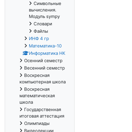
Символьные
вычисления.
Модуль sympy
Словари
Файлы
ИНФ 4 гр
Математика-10
Информатика НК
Осенний семестр
Весенний семестр
Воскресная
компьютерная школа
Воскресная
математическая
школа
Государственная
итоговая аттестация
Олимпиады
Видеолекции