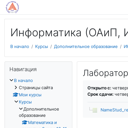
Перейти к основному содержанию
Информатика (ОАиП, И
В начало
Курсы
Дополнительное образование
И
Пропустить Навигация
Навигация
Лаборатор
В начало
Требуемые услови
Страницы сайта
Открыто с:
четверг
Срок сдачи:
четвер
Мои курсы
Курсы
Дополнительное
NameStud_rec
образование
Математика и