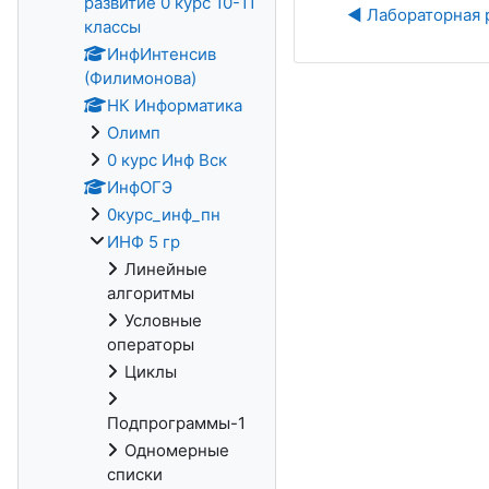
развитие 0 курс 10-11
◀︎ Лабораторная 
классы
ИнфИнтенсив
(Филимонова)
НК Информатика
Олимп
0 курс Инф Вск
ИнфОГЭ
0курс_инф_пн
ИНФ 5 гр
Линейные
алгоритмы
Условные
операторы
Циклы
Подпрограммы-1
Одномерные
списки